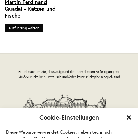
Martin Ferdinand
Produkt
Quadal – Katzen und
weist
Fische
mehrere
Varianten
Ausführung wählen
auf.
Die
Optionen
können
auf
der
Produktseite
Bitte beachten Sie, dass aufgrund der individuellen Anfertigung der
gewählt
Giclée-Drucke kein Umtausch und/oder keine Rückgabe möglich sind.
werden
Cookie-Einstellungen
Diese Website verwendet Cookies: neben technisch