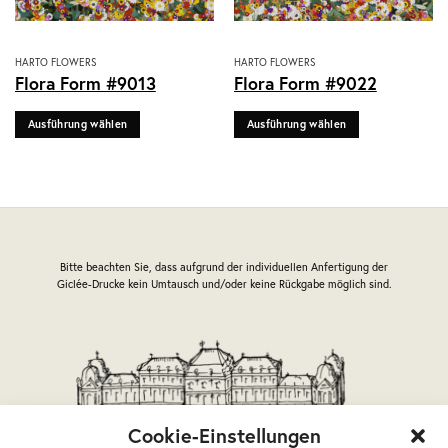
Dieses
Dieses
HARTO FLOWERS
HARTO FLOWERS
Flora Form #9013
Flora Form #9022
Produkt
Produkt
weist
weist
Ausführung wählen
Ausführung wählen
mehrere
mehrere
Varianten
Varianten
auf.
auf.
Die
Die
Optionen
Optionen
können
können
auf
auf
Bitte beachten Sie, dass aufgrund der individuellen Anfertigung der
der
der
Giclée-Drucke kein Umtausch und/oder keine Rückgabe möglich sind.
Produktseite
Produktseite
gewählt
gewählt
werden
werden
Cookie-Einstellungen