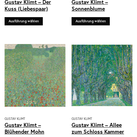
Gustav Klimt – Der
Gustav Klimt –
Produkt
Produkt
Kuss (Liebespaar)
Sonnenblume
weist
weist
mehrere
mehrere
Ausführung wählen
Ausführung wählen
Varianten
Varianten
auf.
auf.
Die
Die
Optionen
Optionen
können
können
auf
auf
der
der
Produktseite
Produktseite
gewählt
gewählt
werden
werden
Dieses
Dieses
GUSTAV KLIMT
GUSTAV KLIMT
Gustav Klimt –
Gustav Klimt – Allee
Produkt
Produkt
Blühender Mohn
zum Schloss Kammer
weist
weist