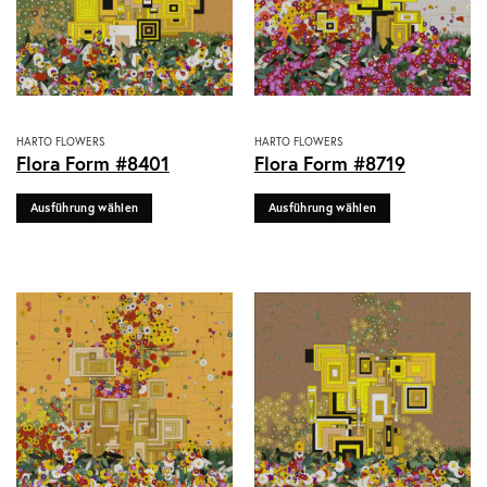
gewählt
gewählt
werden
werden
Dieses
Dieses
HARTO FLOWERS
HARTO FLOWERS
Flora Form #8401
Flora Form #8719
Produkt
Produkt
weist
weist
Ausführung wählen
Ausführung wählen
mehrere
mehrere
Varianten
Varianten
auf.
auf.
Die
Die
Optionen
Optionen
können
können
auf
auf
der
der
Produktseite
Produktseite
gewählt
gewählt
werden
werden