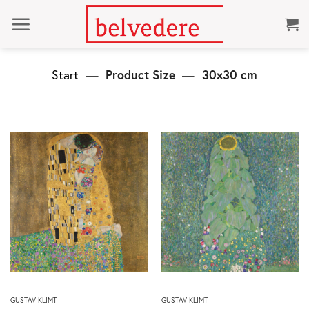
Zum
Inhalt
springen
Start
—
Product Size
—
30×30 cm
Dieses
Dieses
GUSTAV KLIMT
GUSTAV KLIMT