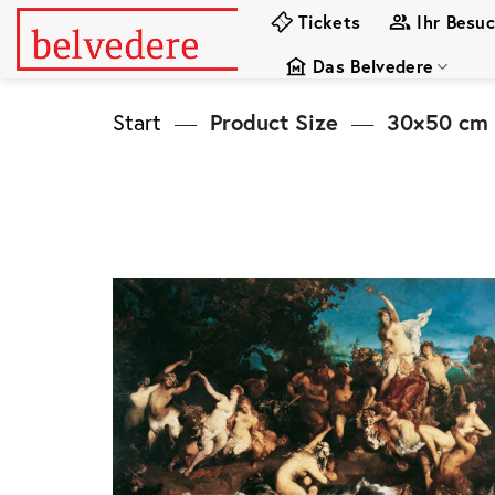
Zum
Tickets
Ihr Besu
Inhalt
Das Belvedere
springen
Start
—
Product Size
—
30×50 cm