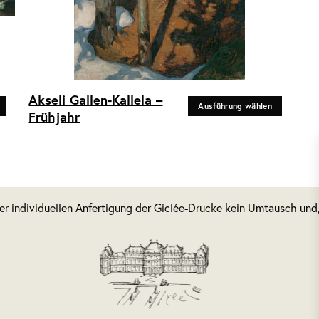
Dieses
Akseli Gallen-Kallela –
Ausführung wählen
Produkt
Frühjahr
weist
mehrere
Varianten
auf.
Die
der individuellen Anfertigung der Giclée-Drucke kein Umtausch un
Optionen
können
auf
der
Produktseite
gewählt
werden