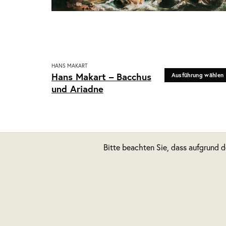
HANS MAKART
Dieses
Hans Makart – Bacchus
Ausführung wählen
Produkt
und Ariadne
weist
mehrere
Varianten
auf.
Die
Bitte beachten Sie, dass aufgrund 
Optionen
können
auf
der
Produktseite
gewählt
werden