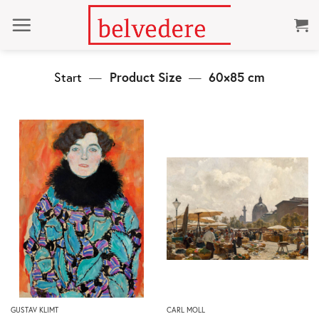
Zum
Inhalt
springen
Start
—
Product Size
—
60×85 cm
Dieses
Dieses
GUSTAV KLIMT
CARL MOLL