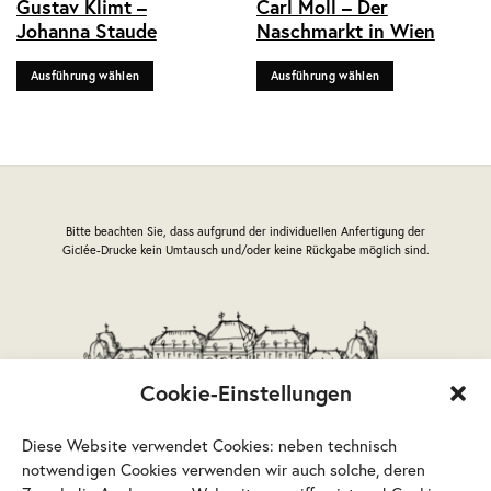
Gustav Klimt –
Carl Moll – Der
Produkt
Produkt
Johanna Staude
Naschmarkt in Wien
weist
weist
mehrere
mehrere
Ausführung wählen
Ausführung wählen
Varianten
Varianten
auf.
auf.
Die
Die
Optionen
Optionen
können
können
auf
auf
der
der
Bitte beachten Sie, dass aufgrund der individuellen Anfertigung der
Produktseite
Produktseite
Giclée-Drucke kein Umtausch und/oder keine Rückgabe möglich sind.
gewählt
gewählt
werden
werden
Cookie-Einstellungen
Diese Website verwendet Cookies: neben technisch
notwendigen Cookies verwenden wir auch solche, deren