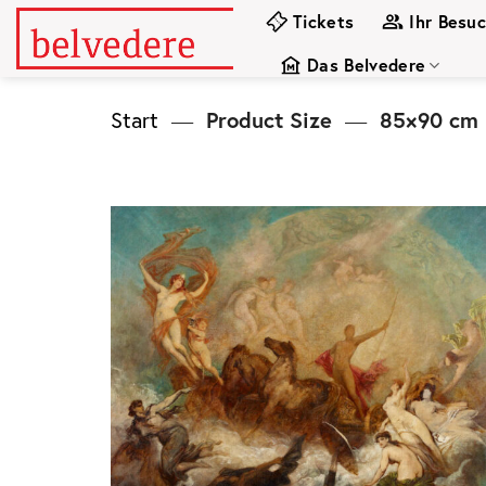
Zum
Tickets
Ihr Besu
Inhalt
Das Belvedere
springen
Start
—
Product Size
—
85×90 cm