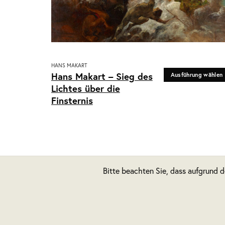
HANS MAKART
Dieses
Hans Makart – Sieg des
Ausführung wählen
Produkt
Lichtes über die
weist
Finsternis
mehrere
Varianten
auf.
Die
Optionen
können
Bitte beachten Sie, dass aufgrund 
auf
der
Produktseite
gewählt
werden