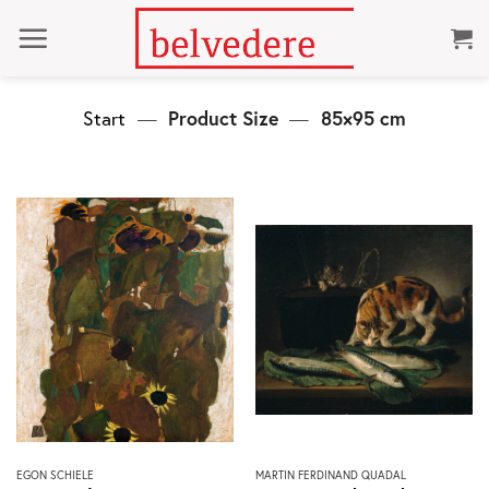
Zum
Inhalt
springen
Start
—
Product Size
—
85×95 cm
Dieses
Dieses
EGON SCHIELE
MARTIN FERDINAND QUADAL