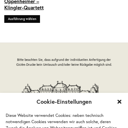
Oppenheimer –
weist
Klingler-Quartett
mehrere
Varianten
Ausführung wählen
auf.
Die
Optionen
können
auf
der
Produktseite
Bitte beachten Sie, dass aufgrund der individuellen Anfertigung der
gewählt
Giclée-Drucke kein Umtausch und/oder keine Rückgabe möglich sind.
werden
Cookie-Einstellungen
Diese Website verwendet Cookies: neben technisch
notwendigen Cookies verwenden wir auch solche, deren
Zweck die Analyse von Webseitenzugriffen ist und Cookies,