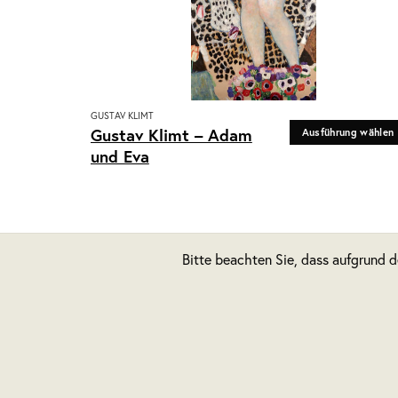
GUSTAV KLIMT
Dieses
Gustav Klimt – Adam
Ausführung wählen
Produkt
und Eva
weist
mehrere
Varianten
auf.
Die
Bitte beachten Sie, dass aufgrund 
Optionen
können
auf
der
Produktseite
gewählt
werden