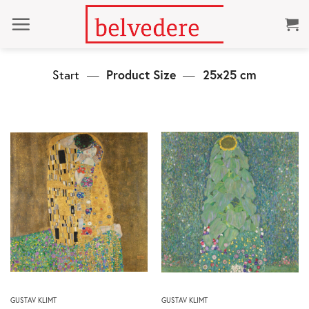
Zum
Inhalt
springen
Start
—
Product Size
—
25×25 cm
Dieses
Dieses
GUSTAV KLIMT
GUSTAV KLIMT