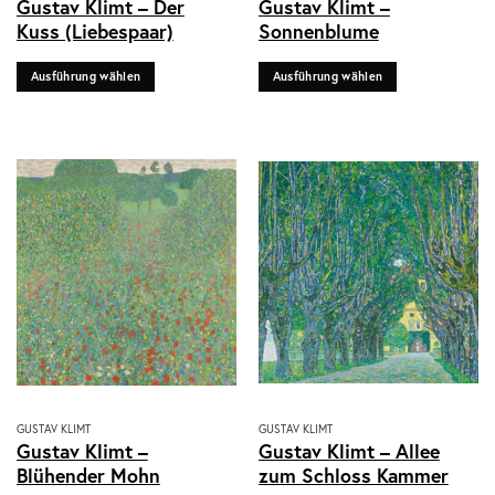
Gustav Klimt – Der
Gustav Klimt –
Produkt
Produkt
Kuss (Liebespaar)
Sonnenblume
weist
weist
mehrere
mehrere
Ausführung wählen
Ausführung wählen
Varianten
Varianten
auf.
auf.
Die
Die
Optionen
Optionen
können
können
auf
auf
der
der
Produktseite
Produktseite
gewählt
gewählt
werden
werden
Dieses
Dieses
GUSTAV KLIMT
GUSTAV KLIMT
Gustav Klimt –
Gustav Klimt – Allee
Produkt
Produkt
Blühender Mohn
zum Schloss Kammer
weist
weist