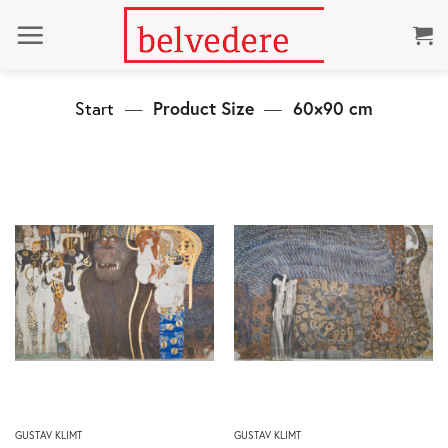
Zum
Inhalt
springen
Start
—
Product Size
—
60×90 cm
Dieses
Dieses
GUSTAV KLIMT
GUSTAV KLIMT