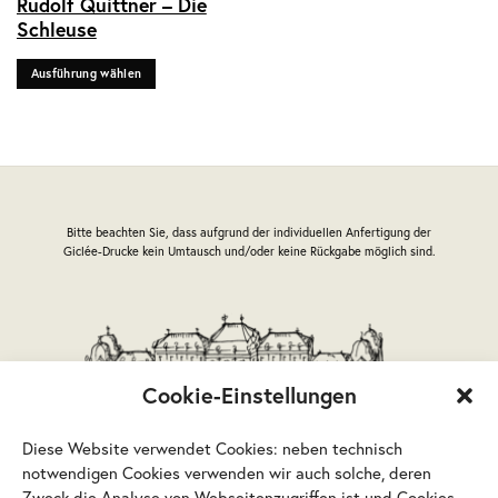
Rudolf Quittner – Die
Produkt
Schleuse
weist
mehrere
Ausführung wählen
Varianten
auf.
Die
Optionen
können
auf
der
Bitte beachten Sie, dass aufgrund der individuellen Anfertigung der
Produktseite
Giclée-Drucke kein Umtausch und/oder keine Rückgabe möglich sind.
gewählt
werden
Cookie-Einstellungen
Diese Website verwendet Cookies: neben technisch
notwendigen Cookies verwenden wir auch solche, deren
Zweck die Analyse von Webseitenzugriffen ist und Cookies,